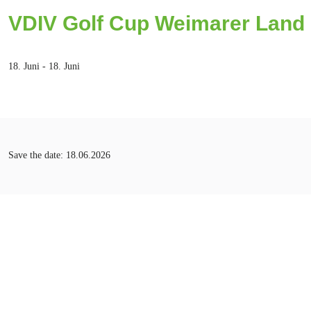
VDIV Golf Cup Weimarer Land
18. Juni
-
18. Juni
Save the date: 18.06.2026
Veranstaltungsort
Spa & GolfResort Weimarer Land
Weimarer Straße 60
99444 Blankenhain