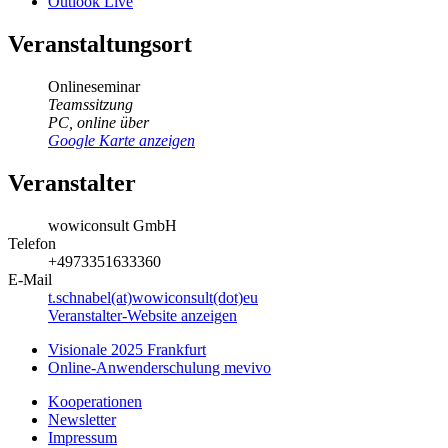
Outlook Live
Veranstaltungsort
Onlineseminar
Teamssitzung
PC
,
online über
Google Karte anzeigen
Veranstalter
wowiconsult GmbH
Telefon
+4973351633360
E-Mail
t.schnabel(at)wowiconsult(dot)eu
Veranstalter-Website anzeigen
Visionale 2025 Frankfurt
Online-Anwenderschulung mevivo
Kooperationen
Newsletter
Impressum