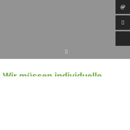
Wir müssen individuelle
Lösungen finden!
München schließt die erfolgreiche Foren-Reihe
von wowiconsult ab
Die bayrische Wohnungswirtschaft hat sich zum Ende des Jahres in