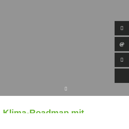
Klima-Roadmap mit
mevivoECO